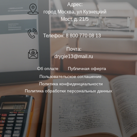
Адрес:
город Москва, ул Кузнецкий
Мост, д. 21/5
Телефон:
8 800 770 08 13
Почта:
drygie13@mail.ru
Об оплате
Публичная оферта
Пользовательское соглашение
Политика конфиденциальности
Политика обработки персональных данных